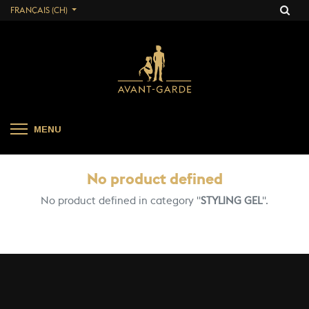
FRANÇAIS (CH)
MENU
No product defined
No product defined in category "
STYLING GEL
".