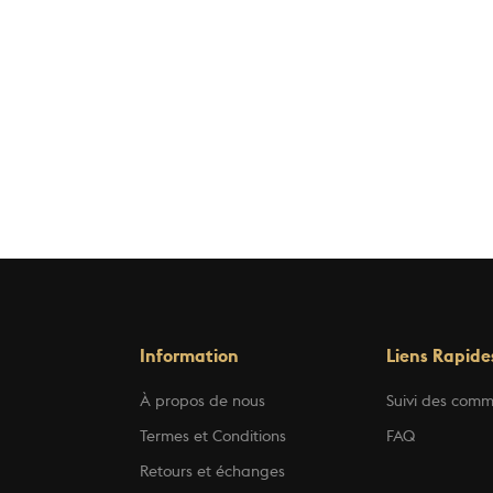
Information
Liens Rapide
À propos de nous
Suivi des com
Termes et Conditions
FAQ
Retours et échanges