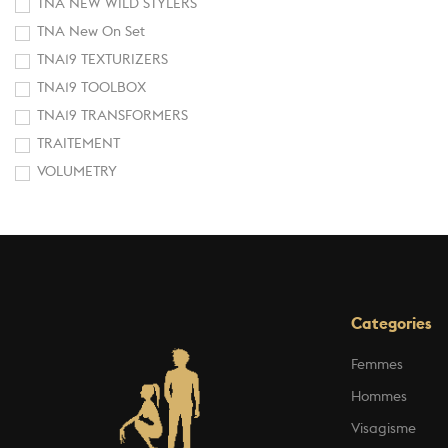
TNA NEW WILD STYLERS
TNA New On Set
TNA19 TEXTURIZERS
TNA19 TOOLBOX
TNA19 TRANSFORMERS
TRAITEMENT
VOLUMETRY
Categories
Femmes
Hommes
Visagisme