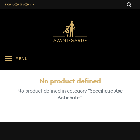
FRANÇAIS (CH)
MENU
No product defined
No product defined in category "
Specifique Axe
Antichute
".