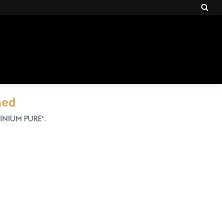
ned
FINIUM PURE
".