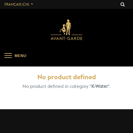
FRANÇAIS (CH)
MENU
No product defined
No product defined in category "
K-Water
".