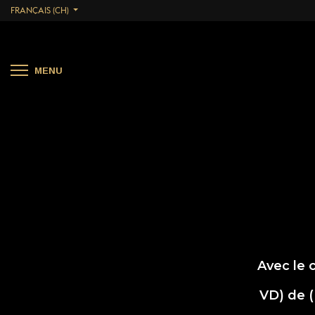
FRANÇAIS (CH)
FRANÇAIS (CH)
MENU
MENU
Avec le 
VD) de (