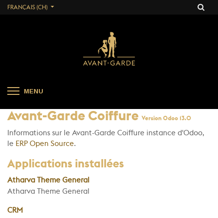
FRANÇAIS (CH)
MENU
Avant-Garde Coiffure
Version Odoo 13.0
Informations sur le Avant-Garde Coiffure instance d'Odoo,
le
ERP Open Source
.
Applications installées
Atharva Theme General
Atharva Theme General
CRM