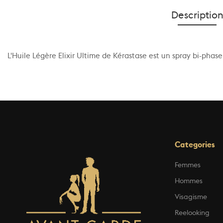
Descriptio
L'Huile Légère Elixir Ultime de Kérastase est un spray bi-phase
Categories
Femmes
Hommes
Visagisme
Reelooking