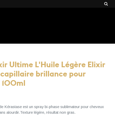
xir Ultime L'Huile Légère Elixir
 capillaire brillance pour
, 100ml
e de Kérastase est un spray bi-phase sublimateur pour cheveux
ans alourdir.Texture légère, résultat non gras.