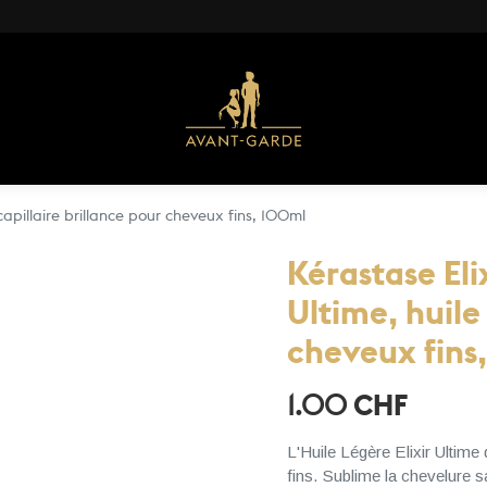
 capillaire brillance pour cheveux fins, 100ml
Kérastase Eli
Ultime, huile
cheveux fins
1.00
CHF
L'Huile Légère Elixir Ultim
fins. Sublime la chevelure s