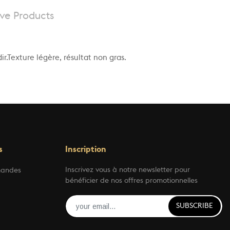
ive Products
r.Texture légère, résultat non gras.
s
Inscription
Inscrivez vous à notre newsletter pour
mandes
bénéficier de nos offres promotionnelles
SUBSCRIBE