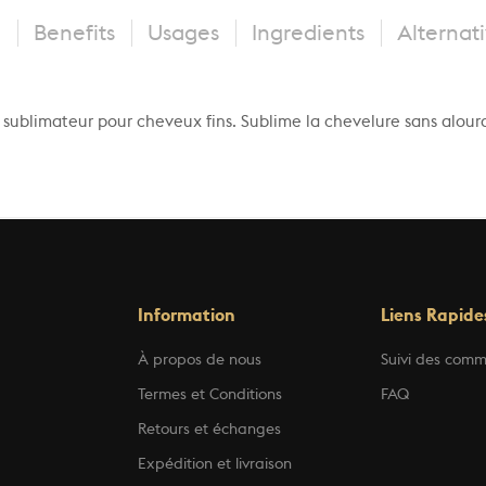
n
Benefits
Usages
Ingredients
Alternat
 sublimateur pour cheveux fins. Sublime la chevelure sans alourdi
Information
Liens Rapide
À propos de nous
Suivi des com
Termes et Conditions
FAQ
Retours et échanges
Expédition et livraison